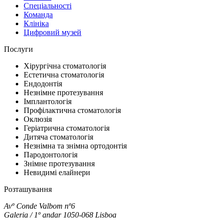
Спеціальності
Команда
Клініка
Цифровий музей
Послуги
Хірургічна стоматологія
Естетична стоматологія
Ендодонтія
Незнімне протезування
Імплантологія
Профілактична стоматологія
Оклюзія
Геріатрична стоматологія
Дитяча стоматологія
Незнімна та знімна ортодонтія
Пародонтологія
Знімне протезування
Невидимі елайнери
Розташування
Avº Conde Valbom nº6
Galeria / 1º andar 1050-068 Lisboa