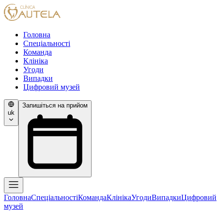
Головна
Спеціальності
Команда
Клініка
Угоди
Випадки
Цифровий музей
Запишіться на прийом
uk
Головна
Спеціальності
Команда
Клініка
Угоди
Випадки
Цифровий
музей