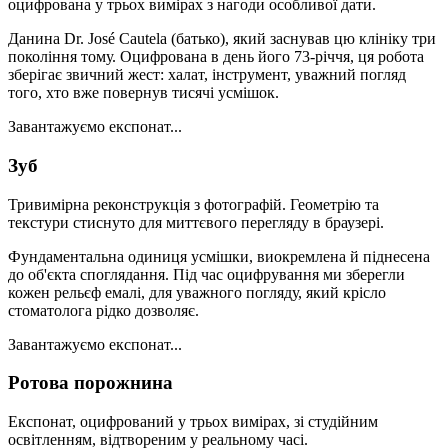
оцифрована у трьох вимірах з нагоди особливої дати.
Данина Dr. José Cautela (батько), який заснував цю клініку три
покоління тому. Оцифрована в день його 73-річчя, ця робота
зберігає звичний жест: халат, інструмент, уважний погляд
того, хто вже повернув тисячі усмішок.
Завантажуємо експонат...
Зуб
Тривимірна реконструкція з фотографій. Геометрію та
текстури стиснуто для миттєвого перегляду в браузері.
Фундаментальна одиниця усмішки, виокремлена й піднесена
до об'єкта споглядання. Під час оцифрування ми зберегли
кожен рельєф емалі, для уважного погляду, який крісло
стоматолога рідко дозволяє.
Завантажуємо експонат...
Ротова порожнина
Експонат, оцифрований у трьох вимірах, зі студійним
освітленням, відтвореним у реальному часі.