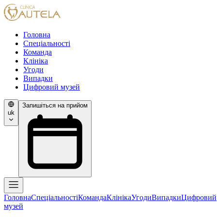
Головна
Спеціальності
Команда
Клініка
Угоди
Випадки
Цифровий музей
Запишіться на прийом
uk
Головна
Спеціальності
Команда
Клініка
Угоди
Випадки
Цифровий
музей