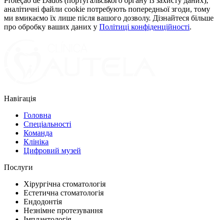
Proteção de Dados (португальського органу із захисту даних),
аналітичні файли cookie потребують попередньої згоди, тому
ми вмикаємо їх лише після вашого дозволу. Дізнайтеся більше
про обробку ваших даних у
Політиці конфіденційності
.
Навігація
Головна
Спеціальності
Команда
Клініка
Цифровий музей
Послуги
Хірургічна стоматологія
Естетична стоматологія
Ендодонтія
Незнімне протезування
Імплантологія