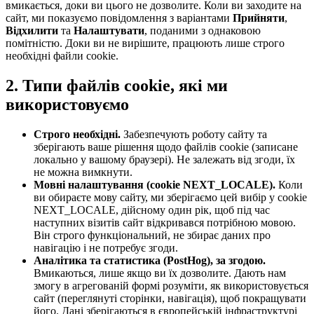
вмикається, доки ви цього не дозволите. Коли ви заходите на
сайт, ми показуємо повідомлення з варіантами
Прийняти
,
Відхилити
та
Налаштувати
, поданими з однаковою
помітністю. Доки ви не вирішите, працюють лише строго
необхідні файли cookie.
2. Типи файлів cookie, які ми
використовуємо
Строго необхідні.
Забезпечують роботу сайту та
зберігають ваше рішення щодо файлів cookie (записане
локально у вашому браузері). Не залежать від згоди, їх
не можна вимкнути.
Мовні налаштування (cookie NEXT_LOCALE).
Коли
ви обираєте мову сайту, ми зберігаємо цей вибір у cookie
NEXT_LOCALE, дійсному один рік, щоб під час
наступних візитів сайт відкривався потрібною мовою.
Він строго функціональний, не збирає даних про
навігацію і не потребує згоди.
Аналітика та статистика (PostHog), за згодою.
Вмикаються, лише якщо ви їх дозволите. Дають нам
змогу в агрегованій формі розуміти, як використовується
сайт (переглянуті сторінки, навігація), щоб покращувати
його. Дані зберігаються в європейській інфраструктурі