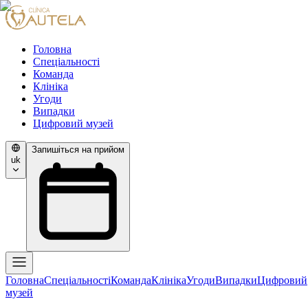
Головна
Спеціальності
Команда
Клініка
Угоди
Випадки
Цифровий музей
Запишіться на прийом
uk
Головна
Спеціальності
Команда
Клініка
Угоди
Випадки
Цифровий
музей