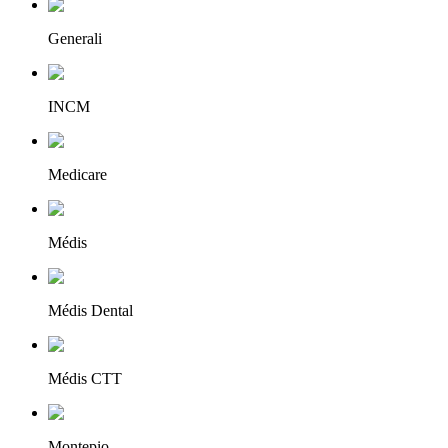
Generali
INCM
Medicare
Médis
Médis Dental
Médis CTT
Montepio