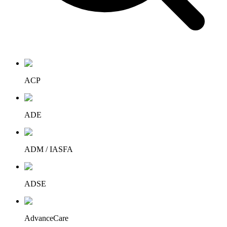
ACP
ADE
ADM / IASFA
ADSE
AdvanceCare