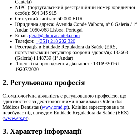
Cautela)
NIPC (португальський реєстраційний номер юридичної
особи): 504 345 915
Статутний капітал: 50 000 EUR
Юридична адреса: Avenida Conde Valbom, nº 6 Galeria / 1º
Andar, 1050-068 Lisboa, Portugal
Email:
geral@clinicacautela.com
Телефон:
+(351) 218 202 320
Реєстрація в Entidade Reguladora da Saúde (ERS,
португальський регулятор охорони здоров'я): 133663
(Galeria) і 148739 (1º Andar)
Ліцензії на провадження діяльності: 13169/2016 і
19207/2020
2. Регульована професія
Стоматологічна діяльність є регульованою професією, що
здійснюється за деонтологічними правилами Ordem dos
Médicos Dentistas (
www.omd.pt
). Клініка зареєстрована та
перебуває під наглядом Entidade Reguladora da Saúde (ERS)
(
www.ers.pt
).
3. Характер інформації