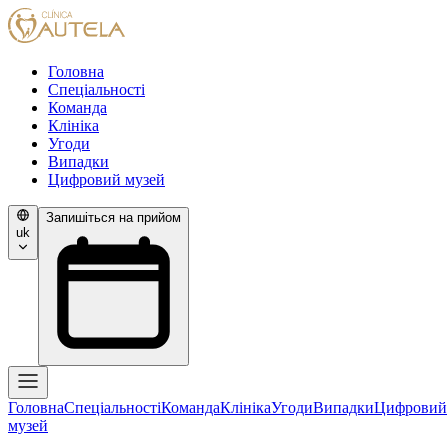
Головна
Спеціальності
Команда
Клініка
Угоди
Випадки
Цифровий музей
Запишіться на прийом
uk
Головна
Спеціальності
Команда
Клініка
Угоди
Випадки
Цифровий
музей