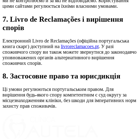
ми не контролюємо й за які не відповідаємо. Користування
цими сайтами регулюється їхніми власними умовами.
7. Livro de Reclamações і вирішення
спорів
Електронний Livro de Reclamações (офіційна португальська
книга скарг) доступний на
livroreclamacoes.pt
. У разі
споживчого спору ви також можете звернутися до законодавчо
уповноважених органів альтернативного вирішення
споживчих спорів.
8. Застосовне право та юрисдикція
Ці умови регулюються португальським правом. Для
вирішення будь-якого спору компетентним є суд округу за
місцезнаходженням клініки, без шкоди для імперативних норм
захисту прав споживачів.