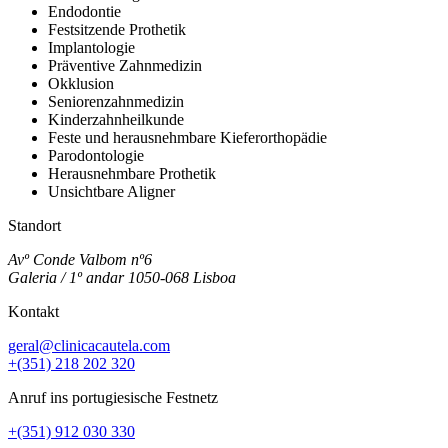
Endodontie
Festsitzende Prothetik
Implantologie
Präventive Zahnmedizin
Okklusion
Seniorenzahnmedizin
Kinderzahnheilkunde
Feste und herausnehmbare Kieferorthopädie
Parodontologie
Herausnehmbare Prothetik
Unsichtbare Aligner
Standort
Avº Conde Valbom nº6
Galeria / 1º andar 1050-068 Lisboa
Kontakt
geral@clinicacautela.com
+(351) 218 202 320
Anruf ins portugiesische Festnetz
+(351) 912 030 330