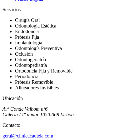
Servicios
Cirugía Oral
Odontología Estética
Endodoncia
Prótesis Fija
Implantología
Odontología Preventiva
Oclusión
Odontogeriatría
Odontopediatría
Ortodoncia Fija y Removible
Periodoncia
Prótesis Removible
Alineadores Invisibles
Ubicación
Avº Conde Valbom nº6
Galeria / 1º andar 1050-068 Lisboa
Contacto
geral@clinicacautela.com