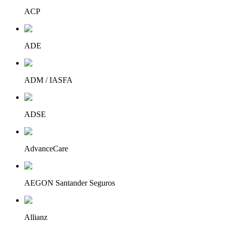
ACP
ADE
ADM / IASFA
ADSE
AdvanceCare
AEGON Santander Seguros
Allianz