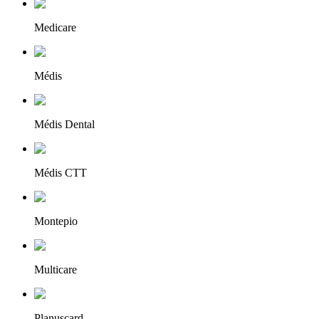
Medicare
Médis
Médis Dental
Médis CTT
Montepio
Multicare
Planuscard