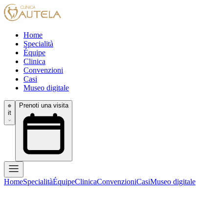
Home
Specialità
Équipe
Clinica
Convenzioni
Casi
Museo digitale
Prenoti una visita
it
Home
Specialità
Équipe
Clinica
Convenzioni
Casi
Museo digitale