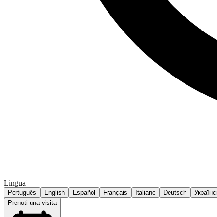
Lingua
Português
English
Español
Français
Italiano
Deutsch
Українс
Prenoti una visita