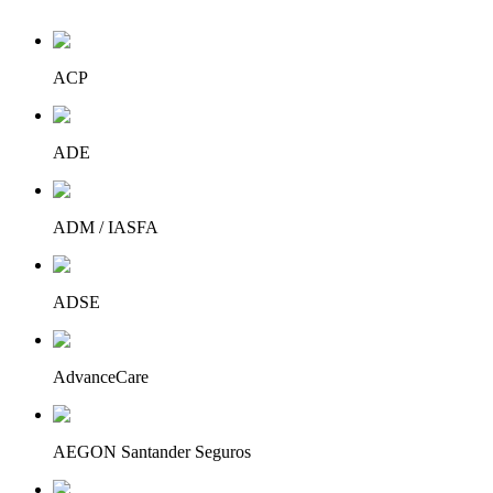
ACP
ADE
ADM / IASFA
ADSE
AdvanceCare
AEGON Santander Seguros