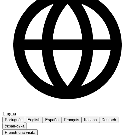
Lingua
Português
English
Español
Français
Italiano
Deutsch
Українська
Prenoti una visita