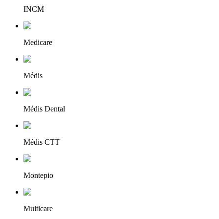
INCM
Medicare
Médis
Médis Dental
Médis CTT
Montepio
Multicare