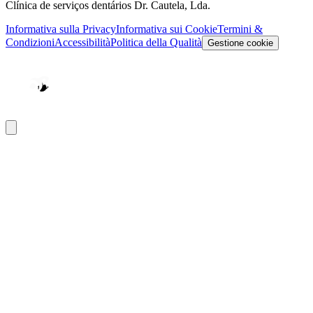
Clínica de serviços dentários Dr. Cautela, Lda.
Informativa sulla Privacy
Informativa sui Cookie
Termini &
Condizioni
Accessibilità
Politica della Qualità
Gestione cookie
W
V
E
D
H
O
O
Y
P
B
E
E
P
*
*
R
D
*
L
E